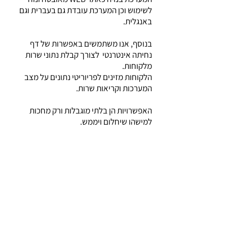
לשימוש וכן
המערכת עובדת גם בעברית וגם
באנגלית.
בנוסף, אנו משתמשים באפשרות של דף
נחיתה אינטרנטי לצורך קבלת נתוני שרות
מלקוחות.
הלקוחות מזינים לפריוריטי נתונים על מצב
המערכות וקריאות שרות.
האפשרויות הן בלתי מוגבלות ורק מחכות
למישהו שיחלום ויממש.
לגבי האפליקציה הסלולרית –
ההטמעה הבסיסית לקחה כשבוע .
גם כאן ישנו שיקוף של מערכת השרות הקיימת
בפריוריטי בצורה נוחה ואמינה.
צריך לציין את השרות האכפתי, הדינמי והיעיל
של
סופטסלושנס
שלא שוקטים על השמרים
ופועלים במרץ גם לתיקון תקלות וגם