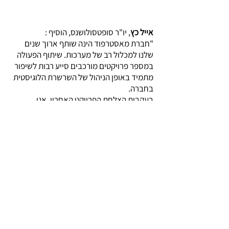
אייל כץ
, יו"ר סופטסולושנס, הוסיף :
"חברת מאסטרפוד הינה שותף ארוך שנים
שלנו למכלול רב של מערכות. שיתוף הפעולה
במספר פרויקטים מורכבים סייע רבות לשיפור
מתמיד באופן הניהול של השרשרת הלוגיסטית
בחברה.
בעקבות הצלחת הפרויקט האחרון, אנו
בעיצומו של הפעלת
מחולל האפליקציות
של
חברת סופטסולושנס באתרי החברה, מהלך
שיספק מחד מערך דיווחים מהשטח לעובדי
החברה כמו גם אתר לספקי החברה לעדכון
נתונים מיידי במערכות הרכש והדיווח של
החברה
".